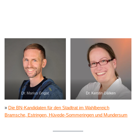
Dr. Marius Grigat
Dr. Kerstin Dälken
»
Die BN-Kandidaten für den Stadtrat im Wahlbereich
Bramsche, Estringen, Hüvede-Sommeringen und Mundersum