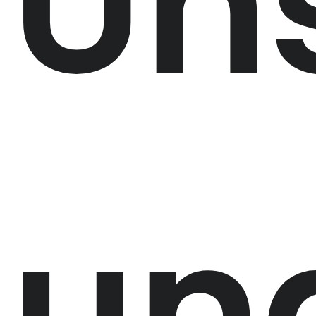
Un
un